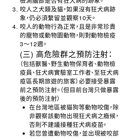
檢測腦部是否有狂犬病的跡象。
咬人之犬類及貓，如果沒有狂犬病跡
象，仍必須繫留並觀察10天。
咬人的動物行為正常，且是非常珍貴
的寵物或動物園動物，則對動物檢疫
3～12週。
(三) 高危險群之預防注射：
（包括獸醫、野生動物保育者、動物檢
疫員、狂犬病實驗室工作者、至狂犬病
疫區長期旅遊的旅客）必要接受暴露
前之預防注射。（但目前台灣只做暴露
後的預防注射）
在台灣地區被貓狗等動物咬傷，除
非觀察該動物出現狂犬病之癥候，
否則不建議接種狂犬病疫苗。
若您曾遭動物咬傷，並出現被咬部