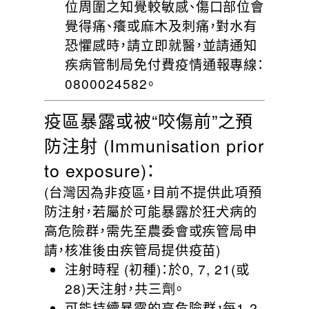
位周圍之知覺較敏感、傷口部位會
覺得痛、癢或麻木及刺痛，對水有
恐懼感時，請立即就醫，並請通知
疾病管制局免付費疫情通報專線：
0800024582。
疫區暴露或被“咬傷前”之預
防注射 (Immunisation prior
to exposure)：
(台灣因為非疫區，目前不提供此項預
防注射，若屬於可能暴露於狂犬病的
高危險群，需先至農委會或疾管局申
請，核准後由疾管局提供疫苗)
注射時程 (初種)：於0, 7, 21(或
28)天注射，共三劑。
可能持續暴露的高危險群，每1-2