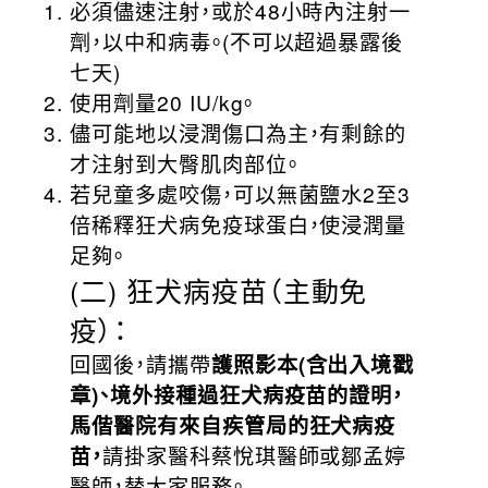
必須儘速注射，或於48小時內注射一
劑，以中和病毒。(不可以超過暴露後
七天)
使用劑量20 IU/kg。
儘可能地以浸潤傷口為主，有剩餘的
才注射到大臀肌肉部位。
若兒童多處咬傷，可以無菌鹽水2至3
倍稀釋狂犬病免疫球蛋白，使浸潤量
足夠。
(二) 狂犬病疫苗（主動免
疫）：
回國後，請攜帶
護照影本(含出入境戳
章)、境外接種過狂犬病疫苗的證明，
馬偕醫院有來自疾管局的狂犬病疫
苗，
請掛家醫科蔡悅琪醫師或鄒孟婷
醫師，替大家服務。