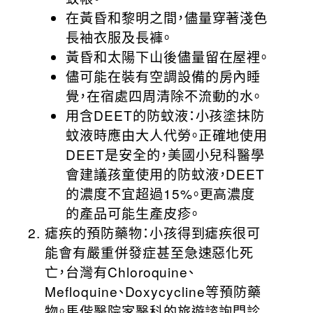
在黃昏和黎明之間，儘量穿著淺色
長袖衣服及長褲。
黃昏和太陽下山後儘量留在屋裡。
儘可能在裝有空調設備的房內睡
覺，在宿處四周清除不流動的水。
用含DEET的防蚊液：小孩塗抹防
蚊液時應由大人代勞。正確地使用
DEET是安全的，美國小兒科醫學
會建議孩童使用的防蚊液，DEET
的濃度不宜超過15%。更高濃度
的產品可能生產皮疹。
瘧疾的預防藥物：小孩得到瘧疾很可
能會有嚴重併發症甚至急速惡化死
亡，台灣有Chloroquine、
Mefloquine、Doxycycline等預防藥
物。馬偕醫院家醫科的旅遊諮詢門診