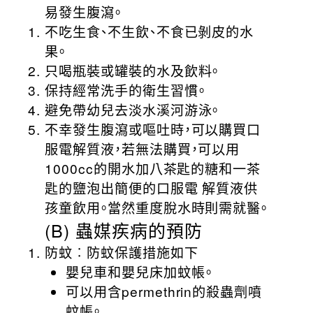
易發生腹瀉。
不吃生食、不生飲、不食已剝皮的水
果。
只喝瓶裝或罐裝的水及飲料。
保持經常洗手的衛生習慣。
避免帶幼兒去淡水溪河游泳。
不幸發生腹瀉或嘔吐時，可以購買口
服電解質液，若無法購買，可以用
1000cc的開水加八茶匙的糖和一茶
匙的鹽泡出簡便的口服電 解質液供
孩童飲用。當然重度脫水時則需就醫。
(B) 蟲媒疾病的預防
防蚊︰防蚊保護措施如下
嬰兒車和嬰兒床加蚊帳。
可以用含permethrin的殺蟲劑噴
蚊帳。