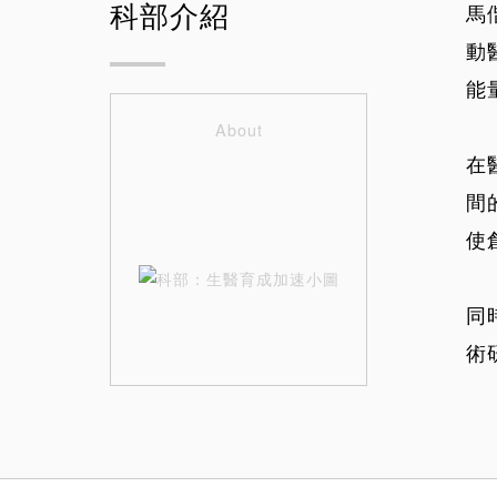
科部介紹
馬
動
能
About
在
間
使
同
術