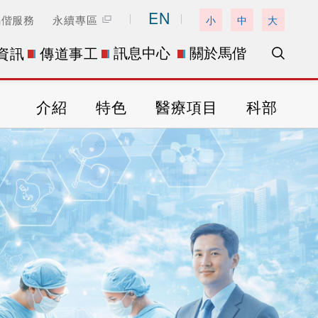
EN
馬偕服務
永續專區
小
中
大
訊息中心
關於馬偕
資訊
傳道事工
介紹
特色
醫療項目
科部