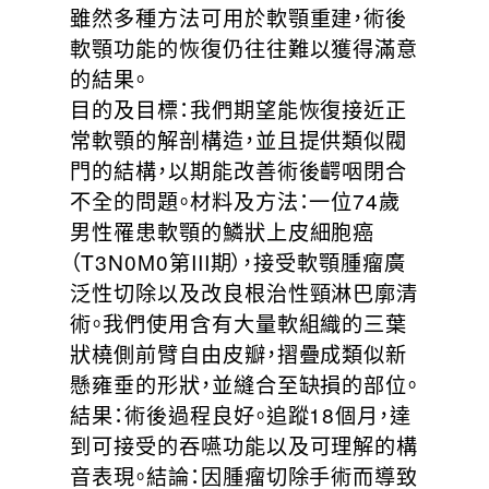
雖然多種方法可用於軟顎重建，術後
軟顎功能的恢復仍往往難以獲得滿意
的結果。
目的及目標：我們期望能恢復接近正
常軟顎的解剖構造，並且提供類似閥
門的結構，以期能改善術後齶咽閉合
不全的問題。材料及方法：一位74歲
男性罹患軟顎的鱗狀上皮細胞癌
（T3N0M0第III期），接受軟顎腫瘤廣
泛性切除以及改良根治性頸淋巴廓清
術。我們使用含有大量軟組織的三葉
狀橈側前臂自由皮瓣，摺疊成類似新
懸雍垂的形狀，並縫合至缺損的部位。
結果：術後過程良好。追蹤18個月，達
到可接受的吞嚥功能以及可理解的構
音表現。結論：因腫瘤切除手術而導致