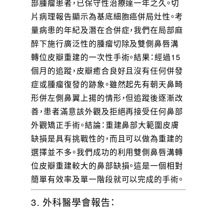
部腫瘤患者，已保守性治療達一年之久。切
片病理報告顯示為基底細胞癌併局灶性。考
量病患的年紀及潛在合併症，我們在局部麻
醉下施行廣泛性的腫瘤切除及雙側鼻唇溝
轉位皮瓣重建的一次性手術。結果：經過15
個月的追蹤，皮瓣癒合良好且沒有任何併發
症或腫瘤復發的跡象。雖然起先有朝天鼻畸
形併左側鼻翼上揚的情形，但追蹤後逐漸改
善，患者滿意該外觀及拒絕再接受任何鼻部
外觀矯正手術。結論：重建鼻部大範圍皮膚
缺損是具有挑戰性的，而且可以做為重建的
選擇並不多。我們成功的利用雙側鼻唇溝轉
位皮瓣重建較大的鼻部缺損。這是一個相對
簡單有效率及單一階段就可以完成的手術。
3. 外科醫學會報告：