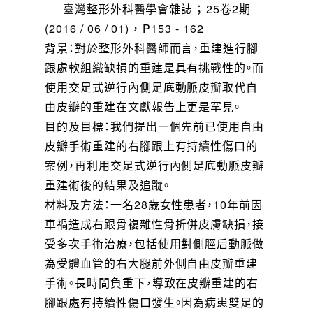
臺灣整形外科醫學會雜誌 ； 25卷2期
(2016 / 06 / 01) ， P153 - 162
背景：對於整形外科醫師而言，重建進行腳
跟處軟組織缺損的重建是具有挑戰性的。而
使用交足式逆行內側足底動脈皮瓣取代自
由皮瓣的重建在文獻報告上更是罕見。
目的及目標：我們提出一個先前已使用自由
皮瓣手術重建的右腳跟上有持續性傷口的
案例，再利用交足式逆行內側足底動脈皮瓣
重建術後的結果及追蹤。
材料及方法：一名28歲女性患者，10年前因
車禍造成右跟骨複雜性骨折併皮膚缺損，接
受多次手術治療，包括使用對側脛后動脈做
為受體血管的右大腿前外側自由皮瓣重建
手術。長時間負重下，導致在皮瓣重建的右
腳跟處有持續性傷口發生。因為病患雙足的