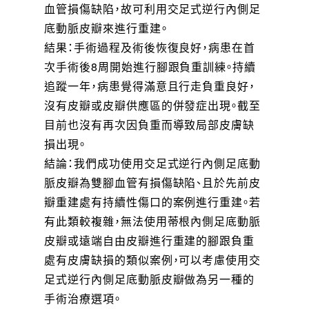
血管損傷缺陷，故可利用交足式逆行內側足
底動脈皮瓣來進行重建。
結果：手術過程及術後恢復良好，病患在首
次手術後8周開始進行腳跟負重訓練。持續
追蹤一年，病患覺得滿意且行走負重良好，
沒有皮瓣或皮瓣供應區的併發症出現。截至
目前也沒有再次因負重而導致局部皮膚缺
損出現。
結論：我們成功使用交足式逆行內側足底動
脈皮瓣為雙腳血管有損傷缺陷、且於先前皮
瓣重建處有持續性傷口的案例進行重建。若
有此類較複雜，無法使用蒂根內側足底動脈
皮瓣或遠端自由皮瓣進行重建的腳跟負重
處有皮膚缺損的類似案例，可以考慮使用交
足式逆行內側足底動脈皮瓣做為另一種的
手術治療選項。