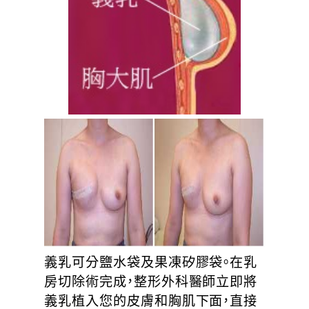
義乳可分鹽水袋及果凍矽膠袋。在乳
房切除術完成，整形外科醫師立即將
義乳植入您的皮膚和胸肌下面，直接