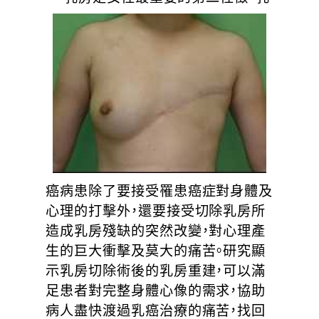
癌病患除了要接受罹患癌症對身體及
心理的打擊外，還要接受切除乳房所
造成乳房殘缺的突然改變，對心理產
生的巨大衝擊及莫大的痛苦。研究顯
示乳房切除術後的乳房重建，可以滿
足患者對完整身體心像的需求，協助
病人盡快渡過乳癌治療的痛苦，找回