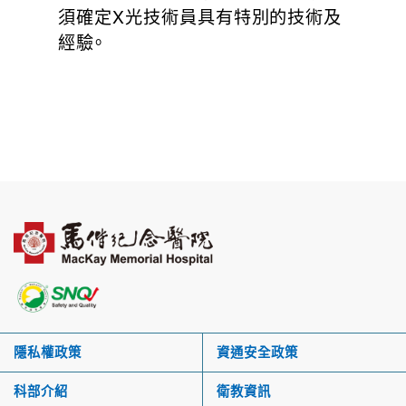
須確定X光技術員具有特別的技術及
經驗。
隱私權政策
資通安全政策
科部介紹
衛教資訊