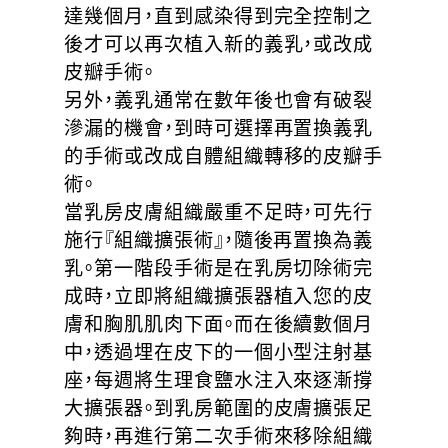
達幾個月，直到感染得到完全控制之
後才可以再次植入新的義乳，或改成
皮瓣手術。
另外，義乳通常在數年後也會有破裂
滲漏的機會，到時可選擇再置換義乳
的手術或改成自體組織轉移的皮瓣手
術。
當乳房皮膚組織嚴重不足時，可先行
施行『組織擴張術』，隨後再置換為義
乳。第一階段手術是在乳房切除術完
成時，立即將組織擴張器植入您的皮
膚和胸肌肌肉下面。而在後續數個月
中，透過埋在皮下的一個小型注射基
座，每週將生理食鹽水注入來逐漸撐
大擴張器。到乳房範圍的皮膚擴張足
夠時，再進行第二次手術來移除組織