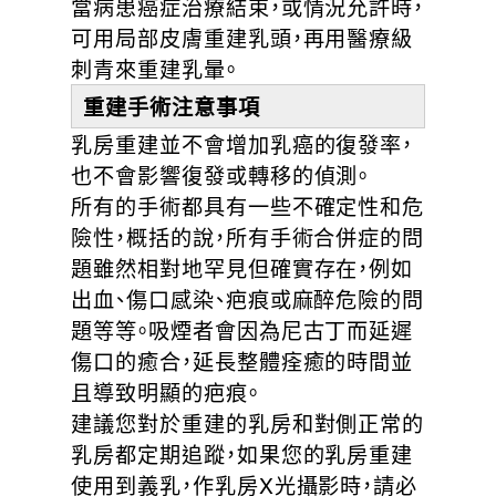
當病患癌症治療結束，或情況允許時，
可用局部皮膚重建乳頭，再用醫療級
刺青來重建乳暈。
重建手術注意事項
乳房重建並不會增加乳癌的復發率，
也不會影響復發或轉移的偵測。
所有的手術都具有一些不確定性和危
險性，概括的說，所有手術合併症的問
題雖然相對地罕見但確實存在，例如
出血、傷口感染、疤痕或麻醉危險的問
題等等。吸煙者會因為尼古丁而延遲
傷口的癒合，延長整體痊癒的時間並
且導致明顯的疤痕。
建議您對於重建的乳房和對側正常的
乳房都定期追蹤，如果您的乳房重建
使用到義乳，作乳房X光攝影時，請必