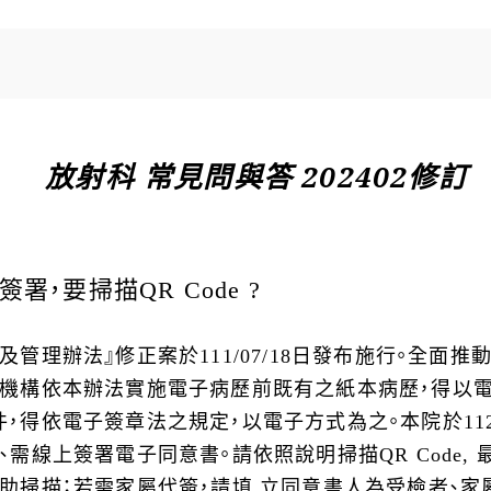
放射科 常見問與答 202402修訂
，要掃描QR Code ?
管理辦法』修正案於111/07/18日發布施行。全面
療機構依本辦法實施電子病歷前既有之紙本病歷，得以
得依電子簽章法之規定，以電子方式為之。本院於112/3
需線上簽署電子同意書。請依照說明掃描QR Code,
助掃描；若需家屬代簽，請填 立同意書人為受檢者、家