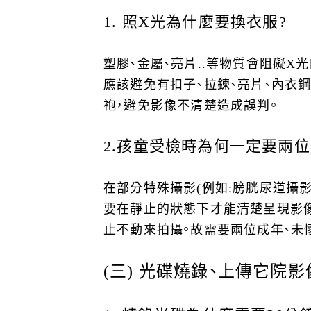
1.
照X光為什麼要換衣服?
塑膠、金屬、亮片..等物質會阻礙
應該避免有扣子、拉鍊、亮片、內衣鋼
袍，避免影像不清楚造成誤判。
2.
孩童受檢時為何一定要兩位
在部分特殊攝影(例如:膀胱尿道攝
要在靜止的狀態下才能清楚呈現影像
止不動來拍攝。故需要兩位成年、未
(
三) 光碟燒錄、上傳它院影