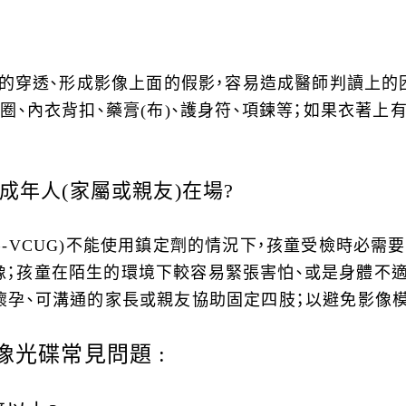
X光的穿透、形成影像上面的假影，容易造成醫師判讀上的
圈、內衣背扣、藥膏(布)、護身符、項鍊等；如果衣著
成年人(家屬或親友)在場?
影-VCUG)不能使用鎮定劑的情況下，孩童受檢時必需
；孩童在陌生的環境下較容易緊張害怕、或是身體不適
懷孕、可溝通的家長或親友協助固定四肢；以避免影像
像光碟常見問題 :