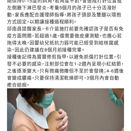
間保持0-15度的斜角，若角度不對，會造成打針位置或
左側腋下淋巴發炎，考量5個月的孩子已十分活潑好
動，家長應配合護理師指導，將孩子頭部及雙腿以環抱
方式固定，以期讓接種過程順利。
邱南昌提醒家長，卡介苗施打前要先確認孩子是否有免
疫方面問題，若超過1歲，還需要做皮膚測驗，也擔心若
拖得太晚，因嬰幼兒抵抗力弱可能已經受到結核菌感
染，因此仍建議在8個月前接種完畢。
接種後記得為寶寶修剪指甲，以避免抓傷打針位置，引
發不必要的感染，注射部位會在1-2週內呈現小紅結節，
之後逐漸變大，只有微痛微癢但不至於會發燒；4-6週後
會變成膿瘍，只要保持清潔乾燥即可，3個月內會自動
癒合結痂。