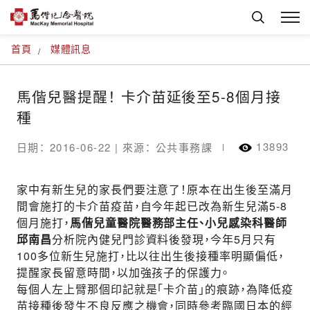
首頁
媒體訊息
馬偕兒醫提醒！ 卡介苗延後至5-8個月接
種
13893
日期： 2016-06-22 |
來源： 公共事務課
家中有新生兒的家長們要注意了！原本在出生後至滿月
間會施打的卡介苗疫苗，自今年起已改為新生兒滿5-8
個月施打，
馬偕兒童醫院醫務部主任、小兒感染科醫師
邱南昌
分析院內健兒門診資料後發現，今年5月只有
100多位新生兒施打，比以往出生後接種率明顯偏低，
提醒家長留意時間，以加強孩子的保護力。
每個人左上臂那個印記就是「卡介苗」的痕跡，為降低疫
苗接種後發生不良反應之機會，同時參考臨國日本的經