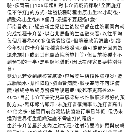
驗，疾管署自105年起針對卡介苗疫苗採取「全面施打
但不停打」的方式，建議接種時程由原出生24小時後，
調整為出生後5-8個月，最遲不要超過1歲。
邱南昌表示，過去新生兒出生後幾乎都在住院期間內就
完成接種卡介苗，以台北馬偕的生產數來看，以往平均
每個月要為300多位寶寶接種，但隨著政策調整，追蹤
今年5月的卡介苗接種資料後發現，雖可能部分因素為
還未施打、或到其他醫療院所施打等，但目前接種率不
到預期的一半，是明顯地偏低，因此提醒家長要特別注
意。
嬰幼兒若受到結核菌感染，容易發生結核性腦膜炎，造
成腦積水、脊椎障礙、腦血管病變、腦梗塞等不可逆病
變，最終導致終身殘疾等後遺症，致死率更高達20-
40%，目前卡介苗是對兒童感染結核性腦膜炎最好的預
防方式，臨床報告顯示，未施打者罹病率比施打者高出
47倍之多，僅管目前台灣結核菌盛行率已降低，但仍未
達到世界衛生組織建議不需施打的程度。
由於卡介苗屬於皮內注射接種，注射時要將針頭與皮膚