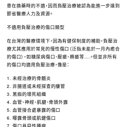
患在換藥時的不適，因而負壓治療被認為能進一步達到
節省醫療人力及資源。
不適用負壓治療的傷口類型
在台灣的醫療環境下，因為有健保制度的補助，負壓治
療尤其應用於常見的慢性傷口（泛指未能於一月內癒合
的傷口），如糖尿病傷口、壓瘡、褥瘡等….。但並非所有
的傷口均適用負壓治療，像是：
1. 未經治療的骨髓炎
2. 非腸道或未經探查的瘻管
3. 黑痂的壞死組織
4. 血管、神經、肌腱、骨頭外露
5. 血管接合處暴露的傷口
6. 曝露骨頭或肌鍵傷口
7. 傷口具惡性腫瘤