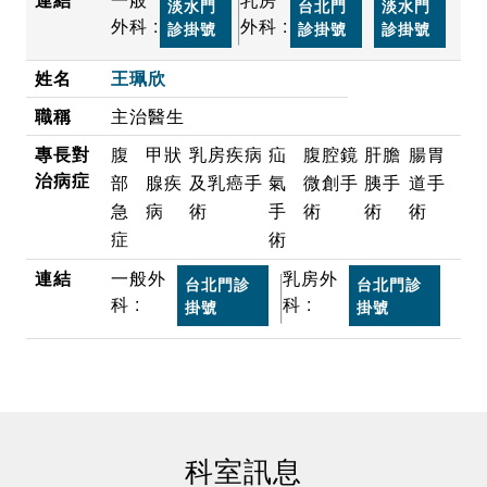
淡水門
台北門
淡水門
外科 :
外科 :
診掛號
診掛號
診掛號
王珮欣
主治醫生
腹
甲狀
乳房疾病
疝
腹腔鏡
肝膽
腸胃
部
腺疾
及乳癌手
氣
微創手
胰手
道手
急
病
術
手
術
術
術
症
術
一般外
乳房外
台北門診
台北門診
科 :
科 :
掛號
掛號
科室訊息