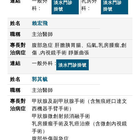
一般外
乳房外
淡水門診
淡水門診
科 :
科 :
掛號
掛號
賴宏飛
主治醫師
腹部急症 肝膽胰胃腸、疝氣,乳房腫瘤,創
傷 ,內視鏡手術 靜脈曲張
一般外科 :
淡水門診掛號
郭其毓
主治醫師
甲狀腺及副甲狀腺手術（含無痕經口達文
西機器手臂手術）
甲狀腺微創射頻消融手術
乳房腫瘤手術及乳癌治療（含微創內視鏡
手術）
腹部外傷與急症