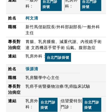
台北門診
台北門診
科 :
科 :
掛號
掛號
柯文清
新竹馬偕副院長/外科部副部長/一般外科
主任
胃腸、乳房腫瘤、減重代謝、內視鏡手術
達 文西機器手臂手術 疝氣、腹部急症
乳房外科 :
台北門診掛號
張源清
乳房醫學中心主任
乳癌手術暨藥物治療/乳癌臨床試驗
乳房外
信望愛特別
台北門診
台北門診
科 :
門診 :
掛號
掛號