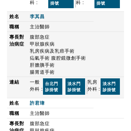
科 :
科 :
掛號
掛號
李其昌
主治醫師
腹部急症
甲狀腺疾病
乳房疾病及乳癌手術
疝氣手術 腹腔鏡微創手術
肝膽胰手術
腸胃道手術
一般
乳房
台北門
淡水門
淡水門
外科 :
外科 :
診掛號
診掛號
診掛號
許君瑋
主治醫師
腹部急症
甲狀腺疾病