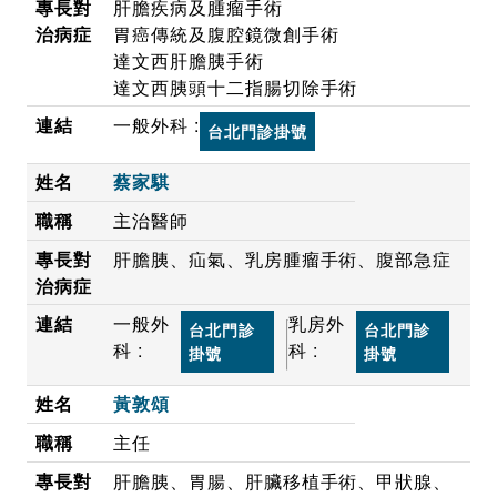
肝膽疾病及腫瘤手術
胃癌傳統及腹腔鏡微創手術
達文西肝膽胰手術
達文西胰頭十二指腸切除手術
一般外科 :
台北門診掛號
蔡家騏
主治醫師
肝膽胰、疝氣、乳房腫瘤手術、腹部急症
一般外
乳房外
台北門診
台北門診
科 :
科 :
掛號
掛號
黃敦頌
主任
肝膽胰、胃腸、肝臟移植手術、甲狀腺、