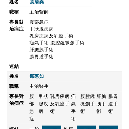
張清堯
主治醫師
腹部急症
甲狀腺疾病
乳房疾病及乳癌手術
疝氣手術 腹腔鏡微創手術
肝膽胰手術
腸胃道手術
鄒惠如
主治醫生
腹
甲狀
乳房疾病
疝
腹腔鏡
肝膽
腸胃
部
腺疾
及乳癌手
氣
微創手
胰手
道手
急
病
術
手
術
術
術
症
術
一般
乳房