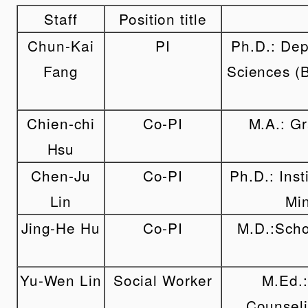
Staff
Position title
Chun-Kai
PI
Ph.D.: Dep
Fang
Sciences (
Chien-chi
Co-PI
M.A.: Gr
Hsu
Chen-Ju
Co-PI
Ph.D.: Inst
Lin
Min
Jing-He Hu
Co-PI
M.D.:Scho
Yu-Wen Lin
Social Worker
M.Ed.:
Counseli