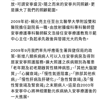
放，可謂安寧盛況。隨之而來的安寧共同照顧，更
是擴大了我們的照顧範圍。
2009年初，賴允亮主任至台北醫學大學附設雙和
醫院擔任副院長一職，由放射腫瘤科專科醫師暨
安寧療護專科醫師蘇文浩接任安寧療護教育示範
中心主任，負起承先啟後與發揚光大的角色。
2009年9月我們率先呼應衛生署與健保局的政
策，新增八類疾病病人可以入住安寧病房及得到
居家安寧照護服務。擴大照護之疾病類別為罹患
「老年期及初老期器質性精神病態」、「其他大腦變
質」、「心臟衰竭」、「慢性氣道阻塞」、「肺部其他疾
病」、「慢性肝病及肝硬化」、「急性腎衰竭」及「慢
性腎衰竭及腎衰竭」之末期病人。這是自2003年
本安寧中心將神經運動元疾病納入安寧療護後的
一大進展。