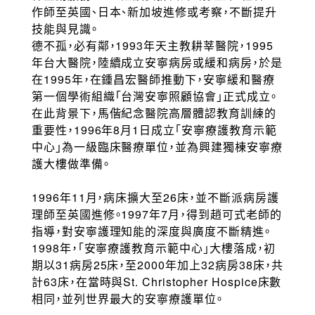
作師至英國、日本、新加坡進修或考察，不斷提升
技能與見識。
德不孤，必有鄰，1993年天主教耕莘醫院，1995
年台大醫院，陸續成立安寧病房或緩和病房，於是
在1995年，在鍾昌宏醫師推動下，安寧緩和醫療
第一個學術組織「台灣安寧照顧協會」正式成立。
在此背景下，馬偕紀念醫院高層體認教育訓練的
重要性，1996年8月1日成立「安寧療護教育示範
中心」為一級臨床醫療單位，並為興建獨棟安寧療
護大樓做準備。
1996年11月，病床擴大至26床，並不斷派病房護
理師至英國進修。1997年7月，得到趙可式老師的
指導，對安寧護理知能的深度與廣度不斷精進。
1998年，「安寧療護教育示範中心」大樓落成，初
期以31病房25床，至2000年加上32病房38床，共
計63床，在當時與St. Christopher Hospice床數
相同，並列世界最大的安寧療護單位。