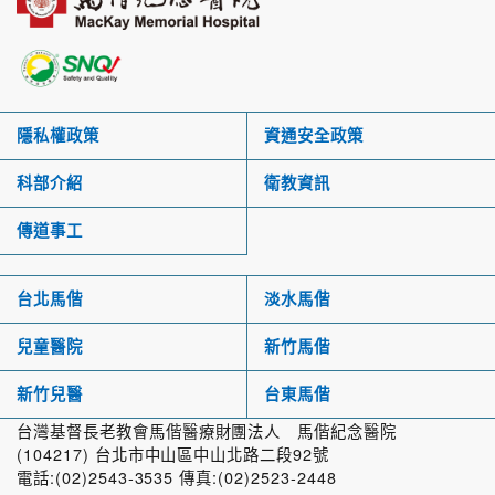
隱私權政策
資通安全政策
科部介紹
衛教資訊
傳道事工
台北馬偕
淡水馬偕
兒童醫院
新竹馬偕
新竹兒醫
台東馬偕
台灣基督長老教會馬偕醫療財團法人 馬偕紀念醫院
(104217) 台北市中山區中山北路二段92號
電話:(02)2543-3535 傳真:(02)2523-2448