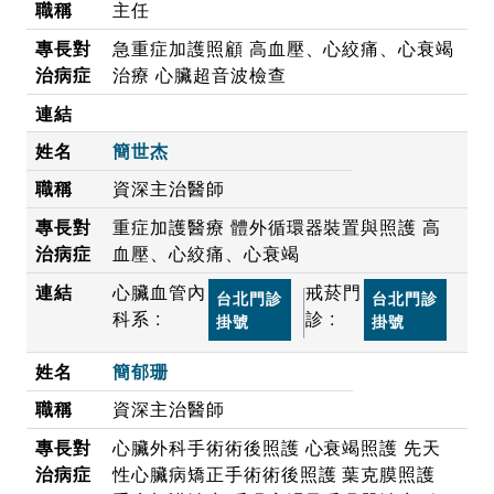
主任
急重症加護照顧 高血壓、心絞痛、心衰竭
治療 心臟超音波檢查
簡世杰
資深主治醫師
重症加護醫療 體外循環器裝置與照護 高
血壓、心絞痛、心衰竭
心臟血管內
戒菸門
台北門診
台北門診
科系 :
診 :
掛號
掛號
簡郁珊
資深主治醫師
心臟外科手術術後照護 心衰竭照護 先天
性心臟病矯正手術術後照護 葉克膜照護