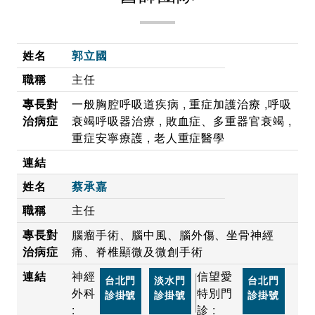
郭立國
主任
一般胸腔呼吸道疾病 , 重症加護治療 ,呼吸
衰竭呼吸器治療 , 敗血症、多重器官衰竭 ,
重症安寧療護 , 老人重症醫學
蔡承嘉
主任
腦瘤手術、腦中風、腦外傷、坐骨神經
痛、脊椎顯微及微創手術
神經
信望愛
台北門
淡水門
台北門
外科
特別門
診掛號
診掛號
診掛號
:
診 :