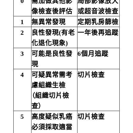
0
需加做其他影
局部影像放大
像檢查後評估
或超音波檢查
1
無異常發現
定期乳房篩檢
2
良性發現(有老
一年後再追蹤
化退化現象)
3
可能是良性發
6個月追蹤
現
4
可疑異常需考
切片檢查
慮組織生檢
（組織切片檢
查）
5
高度疑似乳癌
切片檢查
必須採取適當