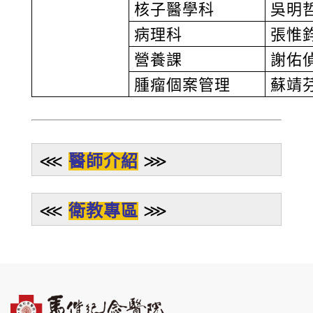
核子醫學科
吳明
病理科
張惟
營養課
謝佑
腫瘤個案管理
蘇靖
⋘
醫師介紹
⋙
⋘
衛教專區
⋙