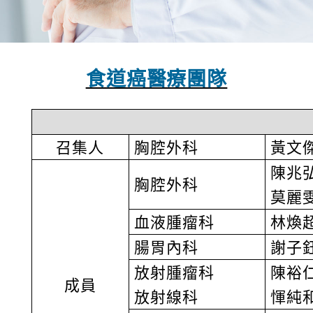
食道癌醫療團隊
召集人
胸腔外科
黃文
陳兆
胸腔外科
莫麗
血液腫瘤科
林煥
腸胃內科
謝子
放射腫瘤科
陳裕
成員
放射線科
惲純