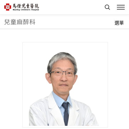
兒童麻醉科
首頁
科部介紹
兒童麻醉科
科室團隊
選單