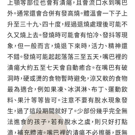
上顎等部位也會有潰瘍，且會流口水到嘴巴
外。通常還會合併有發高燒。體溫會一下子上
升至三十九、四十度，經過退燒處理後可能不
久又燒上去。發燒時可能會有怕冷、發抖等現
象，但一般而言，燒退下來時，活力、精神還
不錯。發燒可能起起落落三至五天，嘴巴裡的
潰瘍大約五至七天會自動癒合。在嘴巴有破
洞時，硬或燙的食物暫時避免，涼又軟的食物
最為適合，例如果凍、冰淇淋、布丁、運動飲
料、果汁等等皆可。注意不要有脫水現象發
生，過了這段期間就好了。少部份幾乎完全無
法進食的孩子，若有脫水之虞，則只好打點
滴，補充體液。嘴巴裡的潰瘍不必擦藥，既無