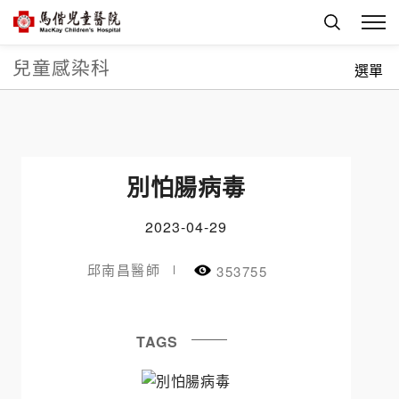
兒童感染科
首頁
科部介紹
兒童內科系
兒童感染科
衛教資訊
選單
別怕腸病毒
2023-04-29
邱南昌醫師
353755
TAGS