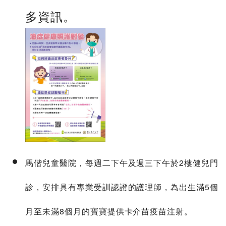
多資訊。
馬偕兒童醫院，每週二下午及週三下午於2樓健兒門
診，安排具有專業受訓認證的護理師，為出生滿5個
月至未滿8個月的寶寶提供卡介苗疫苗注射。