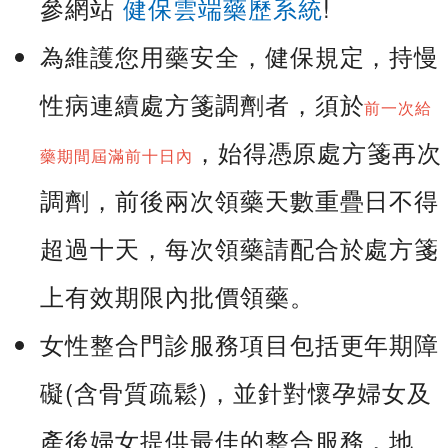
參網站
健保雲端藥歷系統
!
為維護您用藥安全，健保規定，持慢
性病連續處方箋調劑者，須於
前一次給
，始得憑原處方箋再次
藥期間屆滿前十日內
調劑，前後兩次領藥天數重疊日不得
超過十天，每次領藥請配合於處方箋
上有效期限內批價領藥。
女性整合門診服務項目包括更年期障
礙(含骨質疏鬆)，並針對懷孕婦女及
產後婦女提供最佳的整合服務，地