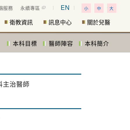
EN
偕服務
永續專區
小
中
大
衛教資訊
訊息中心
關於兒醫
本科目標
醫師陣容
本科簡介
科主治醫師
系