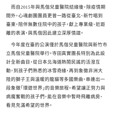
而自
2015
年與馬偕兒童醫院結緣後，除疫情期
間外，心魂劇團團員更曾一路從臺北、新竹唱到
臺東，陪伴無數住院中的孩子，獻上專業級、近距
離的表演，與馬偕因此建立深厚情誼。
今年度在臺的公演僅於馬偕兒童醫院與新竹市
立馬偕兒童醫院舉行。寺田真實團長特別為此設
計全新曲目，從日本北海道熱鬧民謠的活潑互
動，到孩子們熟悉的冰雪奇緣，再到象徵非洲大
陸的獅子王與溫暖的龍貓等多國樂曲，串連出一
段象徵「環遊世界」的音樂旅程。希望讓正努力與
病魔奮戰的孩子們，能在音樂中暫時飛離病房、
看見充滿希望的世界。