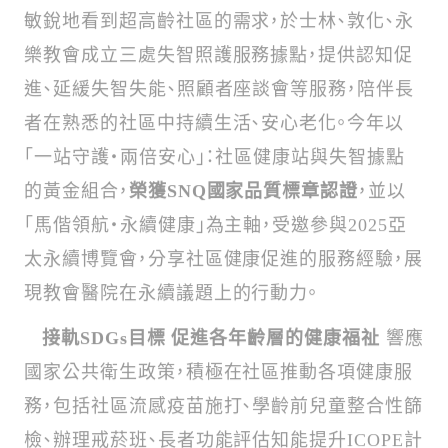
敏銳地看到超高齡社區的需求，於士林、敦化、永
樂教會成立三處失智照護服務據點，提供認知促
進、延緩失智失能、照顧者座談會等服務，陪伴長
者在熟悉的社區中持續生活、安心老化。今年以
「一站守護‧兩倍安心」：社區健康站與失智據點
的黃金組合，
榮獲SNQ國家品質標章認證
，並以
「馬偕領航‧永續健康」為主軸，受邀參與2025亞
太永續博覽會，分享社區健康促進的服務經驗，展
現教會醫院在永續議題上的行動力。
接軌SDGs目標 促進各年齡層的健康福祉
響應
國家公共衛生政策，積極在社區推動各項健康服
務，包括社區流感疫苗施打、學齡前兒童整合性篩
檢、辦理戒菸班、長者功能評估知能提升ICOPE計