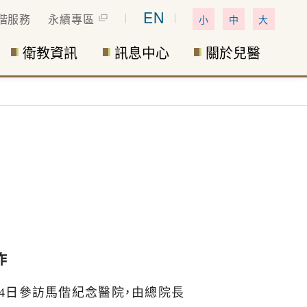
EN
偕服務
永續專區
小
中
大
衛教資訊
訊息中心
關於兒醫
作
4
日參訪馬偕紀念醫院，由總院長