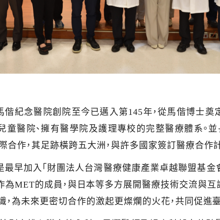
馬偕紀念醫院創院至今已邁入第
145
年，從馬偕博士奠
兒童醫院、擁有醫學院及護理專校的完整醫療體系。並
國際合作，其足跡橫跨五大洲，與許多國家簽訂醫療合作計
是最早加入「財團法人台灣醫療健康產業卓越聯盟基金
作為
MET
的成員，與日本等多方展開醫療技術交流與互
識，為未來更密切合作的激起更燦爛的火花，共同促進