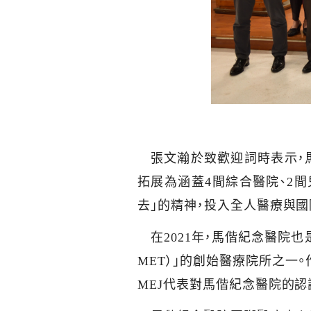
張文瀚於致歡迎詞時表示，
拓展為涵蓋
4
間綜合醫院、
2
間
去」的精神，投入全人醫療與
在
2021
年，馬偕紀念醫院也
MET
）」的創始醫療院所之一。
MEJ
代表對馬偕紀念醫院的認