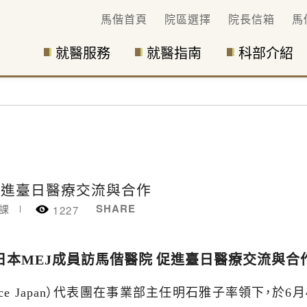
馬偕首頁
院區選擇
院長信箱
馬
就醫服務
就醫指南
科部介紹
促進臺日醫療交流與合作
SHARE
課
1227
日本MEJ成員訪馬偕醫院 促進臺日醫療交流與合
ce Japan
）代表團在事業部主任明石雅子率領下，於
6
月