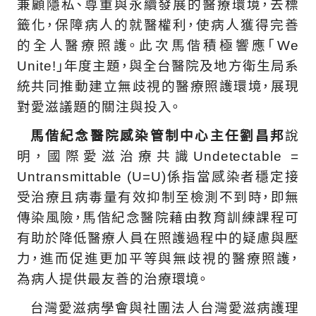
兼顧隱私、尊重與永續發展的醫療環境，去標
籤化，保障病人的就醫權利，使病人獲得完善
的全人醫療照護。此次馬偕積極響應「We
Unite!」年度主題，與全台醫院及地方衛生局系
統共同推動建立無歧視的醫療照護環境，展現
對愛滋議題的關注與投入。
馬偕紀念醫院感染管制中心主任劉昌邦
說
明，國際愛滋治療共識Undetectable =
Untransmittable (U=U)係指當感染者穩定接
受治療且病毒量有效抑制至檢測不到時，即無
傳染風險，馬偕紀念醫院藉由教育訓練課程可
有助於降低醫療人員在照護過程中的疑慮與壓
力，進而促進更加平等與無歧視的醫療照護，
為病人提供最友善的治療環境。
台灣愛滋病學會與社團法人台灣愛滋病護理