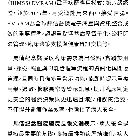
（HIMSS
）EMRAM
（電子病歷應用模式）第六級認
證，並於2025
年7月受邀赴馬來西亞接受表揚。
EMRAM
為全球評估醫院電子病歷與資訊整合成
效的重要標準，認證重點涵蓋病歷電子化、流程閉
環管理、臨床決策支援與健康資訊交換等。
馬偕紀念醫院以臨床需求為出發點，實踐於用
藥、採檢、輸血與母乳管理等流程的資訊化與閉環
管理，且同時具備多重警示功能，能即時提示重複
用藥、過敏、檢驗異常等警示訊息，提升臨床制定
更安全的醫療決策與更迅速且減少錯誤的治療，
不僅提升醫療作業效率，也強化了病人安全。
馬偕紀念醫院總院長張文瀚
表示，病人安全是
醫療最重要的基礎，將持續推動病歷結構化、病人