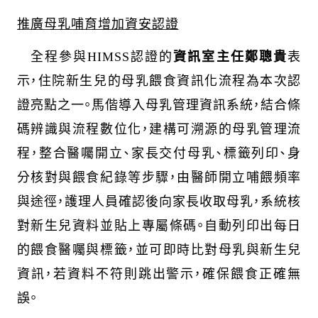
推廣母乳哺育增加資安認證
全程參與
HIMSS
認證的
資訊室主任鄭聰貴
表
示，住院新生兒的母乳餵食資訊化流程為本次認
證亮點之一。馬偕導入母乳管理資訊系統，結合條
碼辨識與流程數位化，建構可溯源的母乳管理流
程，整合醫囑開立、家長交付母乳、標籤列印、身
分核對與餵食紀錄等步驟，由醫師開立哺餵頻率
與途徑，護理人員確認後向家長收取母乳，系統核
對新生兒資料並貼上專屬條碼。自動列印出每日
的餵食醫囑與標籤，並可即時比對母乳與新生兒
資訊，若資料不符則跳出警示，確保餵食正確無
誤。