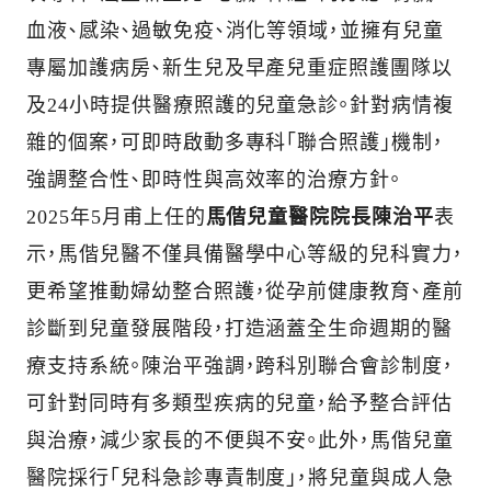
血液、感染、過敏免疫、消化等領域，並擁有兒童
專屬加護病房、新生兒及早產兒重症照護團隊以
及24小時提供醫療照護的兒童急診。針對病情複
雜的個案，可即時啟動多專科「聯合照護」機制，
強調整合性、即時性與高效率的治療方針。
2025年5月甫上任的
馬偕兒童醫院院長陳治平
表
示，馬偕兒醫不僅具備醫學中心等級的兒科實力，
更希望推動婦幼整合照護，從孕前健康教育、產前
診斷到兒童發展階段，打造涵蓋全生命週期的醫
療支持系統。陳治平強調，跨科別聯合會診制度，
可針對同時有多類型疾病的兒童，給予整合評估
與治療，減少家長的不便與不安。此外，馬偕兒童
醫院採行「兒科急診專責制度」，將兒童與成人急