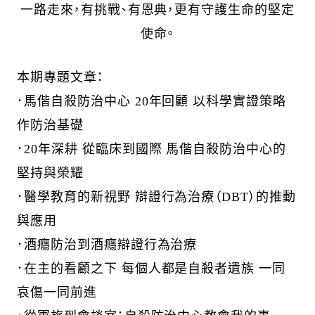
一路走來，有挑戰、有恩典，更有守護生命的堅定
使命。
本期專題文章：
．
馬偕自殺防治中心
20
年回顧
以科學實證策略
作防治基礎
．
20
年深耕
從臨床到國際
馬偕自殺防治中心的
堅持與榮耀
．
醫學教育的新視野
辯證行為治療（
DBT
）的推動
與應用
．
酒癮防治到酒癮辯證行為治療
．
在主的看顧之下
每個人都是自殺者遺族
一同
哀傷一同前進