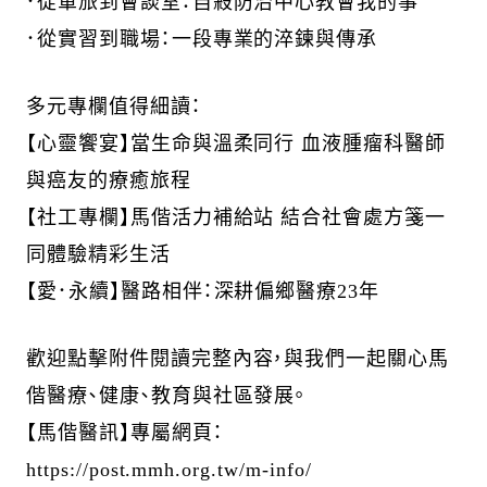
．
從軍旅到會談室：自殺防治中心教會我的事
．從實習到職場：一段專業的淬鍊與傳承
多元專欄值得細讀：
【心靈饗宴】
當生命與溫柔同行
血液腫瘤科醫師
與癌友的療癒旅程
【社工專欄】
馬偕活力補給站
結合社會處方箋一
同體驗精彩生活
【愛．永續】
醫路相伴：深耕偏鄉醫療
23
年
歡迎點擊附件閱讀完整內容，與我們一起關心馬
偕醫療、健康、教育與社區發展。
【馬偕醫訊】專屬網頁：
https://post.mmh.org.tw/m-info/