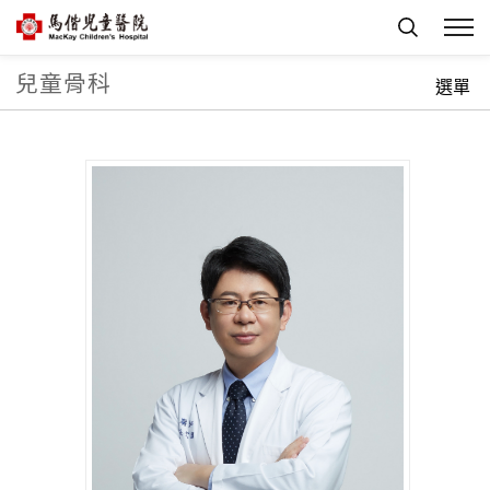
兒童骨科
首頁
科部介紹
兒童骨科
科室團隊
選單