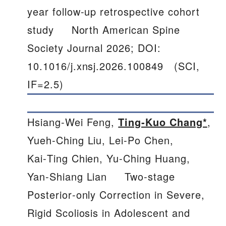
year follow-up retrospective cohort
study North American Spine
Society Journal 2026; DOI:
10.1016/j.xnsj.2026.100849 (SCI,
IF=2.5)
Hsiang‑Wei Feng,
Ting‑Kuo Chang*
,
Yueh‑Ching Liu, Lei‑Po Chen,
Kai‑Ting Chien, Yu‑Ching Huang,
Yan‑Shiang Lian Two‑stage
Posterior‑only Correction in Severe,
Rigid Scoliosis in Adolescent and