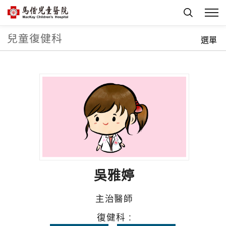
兒童復健科
首頁
科部介紹
兒童復健科
科室團隊
選單
吳雅婷
主治醫師
復健科 :