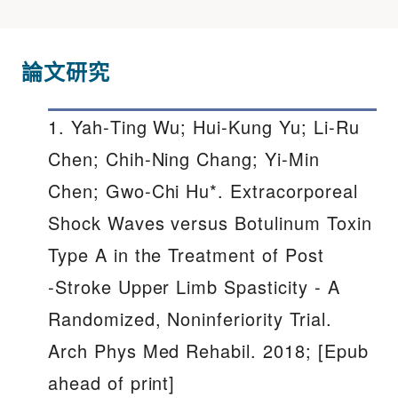
論文研究
1. Yah‐Ting Wu; Hui‐Kung Yu; Li‐Ru
Chen; Chih‐Ning Chang; Yi‐Min
Chen; Gwo‐Chi Hu*. Extracorporeal
Shock Waves versus Botulinum Toxin
Type A in the Treatment of Post
‐Stroke Upper Limb Spasticity ‐ A
Randomized, Noninferiority Trial.
Arch Phys Med Rehabil. 2018; [Epub
ahead of print]