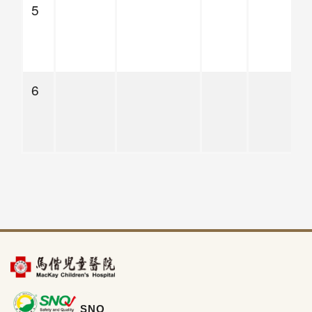
5
6
SNQ