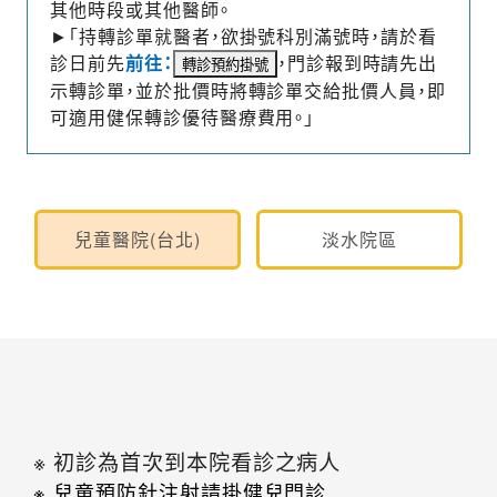
其他時段或其他醫師。
►「持轉診單就醫者，欲掛號科別滿號時，請於看
診日前先
前往：
，門診報到時請先出
示轉診單，並於批價時將轉診單交給批價人員，即
可適用健保轉診優待醫療費用。」
兒童醫院(台北)
淡水院區
※ 初診為首次到本院看診之病人
※ 兒童預防針注射請掛健兒門診