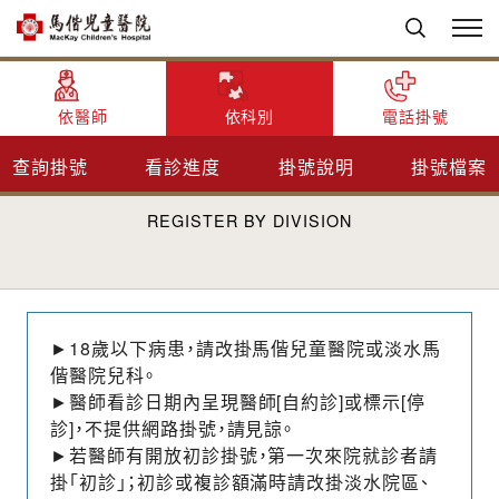
首頁
掛號服務
網路掛號
依科別掛號
兒童心智科
依醫師
依科別
電話掛號
兒童心智科掛號
查詢掛號
看診進度
掛號說明
掛號檔案
REGISTER BY DIVISION
►18歲以下病患，請改掛馬偕兒童醫院或淡水馬
偕醫院兒科。
►醫師看診日期內呈現醫師[自約診]或標示[停
診]，不提供網路掛號，請見諒。
►若醫師有開放初診掛號，第一次來院就診者請
掛「初診」；初診或複診額滿時請改掛淡水院區、