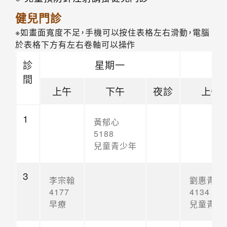
健兒門診
※如畫面寬度不足，手機可以按住表格左右滑動，電腦
於表格下方有左右卷軸可以操作
診
星期一
間
上午
下午
夜診
上午
1
黃郁心
5188
兒童青少年
3
李宗翰
劉惠青
4177
4134
早療
兒童青少