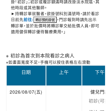
掛「初診」；初診或複診額滿時請改掛淡水院區、其
他時段或其他醫師。
►持轉診單就醫者，欲掛號科別滿號時，請於看診
日前先
前往:
，門診報到時請先出示
轉診單，並於批價時將轉診單交給批價人員，即可
適用健保轉診優待醫療費用。」
※ 初診為首次到本院看診之病人
※如畫面寬度不足，手機可以按住表格左右滑動
日期
上午
下午
2026/08/07(五)
健兒門診
初診(可掛)