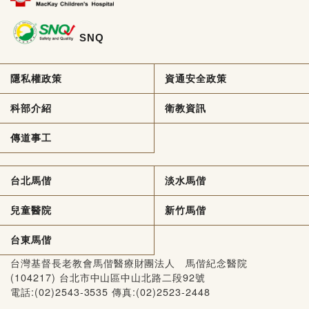
SNQ
隱私權政策
資通安全政策
科部介紹
衛教資訊
傳道事工
台北馬偕
淡水馬偕
兒童醫院
新竹馬偕
台東馬偕
台灣基督長老教會馬偕醫療財團法人 馬偕紀念醫院
(104217) 台北市中山區中山北路二段92號
電話:(02)2543-3535 傳真:(02)2523-2448