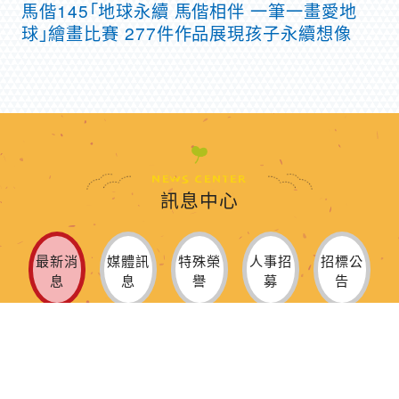
馬偕145「地球永續 馬偕相伴 一筆一畫愛地
球」繪畫比賽 277件作品展現孩子永續想像
訊息中心
最新消
媒體訊
特殊榮
人事招
招標公
息
息
譽
募
告
2026-08-06
馬偕兒醫新生兒醫療照護再獲利器 麥當勞叔